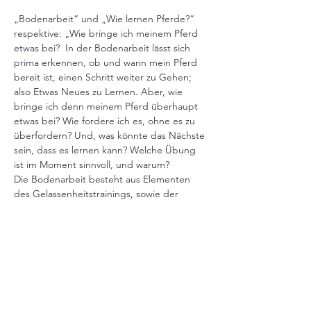
„Bodenarbeit“ und „Wie lernen Pferde?“ 
respektive: „Wie bringe ich meinem Pferd 
etwas bei?  In der Bodenarbeit lässt sich 
prima erkennen, ob und wann mein Pferd 
bereit ist, einen Schritt weiter zu Gehen; 
also Etwas Neues zu Lernen. Aber, wie 
bringe ich denn meinem Pferd überhaupt 
etwas bei? Wie fordere ich es, ohne es zu 
überfordern? Und, was könnte das Nächste 
sein, dass es lernen kann? Welche Übung 
ist im Moment sinnvoll, und warum?
Die Bodenarbeit besteht aus Elementen 
des Gelassenheitstrainings, sowie der 
Schulung der Geschicklichkeit und der 
Hilfengebung. 
Gleichzeitig lassen sich verschiedene 
Schwierigkeiten, die auf unterschiedlichen 
Ebenen zwischen Mensch und Pferd 
entstehen können, anschauen und klären.
Teilnehmeranzahl: 2-6
Kosten: 200.- pro Person / Pferd / Tag