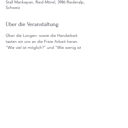
Stall Mankepan, Ried-Mörel, 3986 Riederalp,
Schweiz
Über die Veranstaltung
Über die Longen- sowie die Handarbeit 
tasten wir uns an die Freie Arbeit heran. 
"Wie viel ist möglich?" und "Wie wenig ist 
nötig?" Ein wundervolles Zusammenspiel 
zweier Individuen, welches endlos 
ausdehnbar ist. Es setzt aber auch die 
Auseinandersetzung mit sich selbst voraus. 
Teilnehmeranzahl: 2 - 6
Kosten: 150.- pro Person / Pferd
Diese Veranstaltung teilen